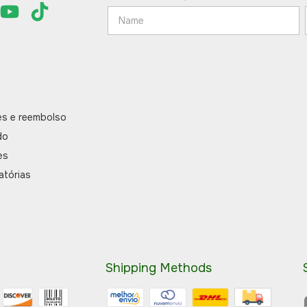
es e reembolso
do
es
atórias
Shipping Methods