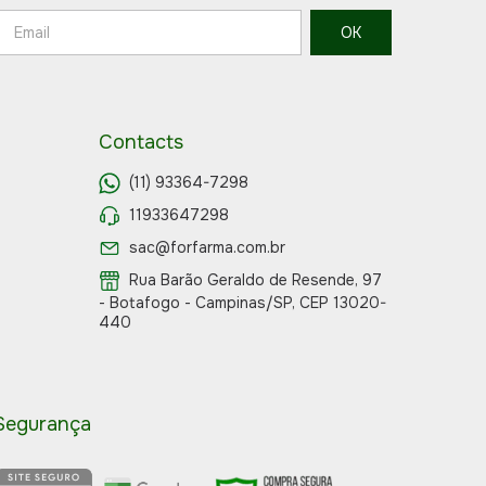
Contacts
(11) 93364-7298
11933647298
sac@forfarma.com.br
Rua Barão Geraldo de Resende, 97
- Botafogo - Campinas/SP, CEP 13020-
440
Segurança