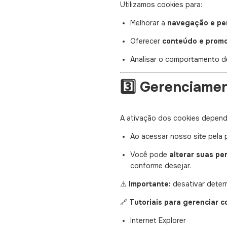
Utilizamos cookies para:
Melhorar a
navegação e pe
Oferecer
conteúdo e prom
Analisar o comportamento d
3️⃣ Gerenciame
A ativação dos cookies depen
Ao acessar nosso site pela 
Você pode
alterar suas p
conforme desejar.
⚠️
Importante:
desativar determ
🔗
Tutoriais para gerenciar c
Internet Explorer