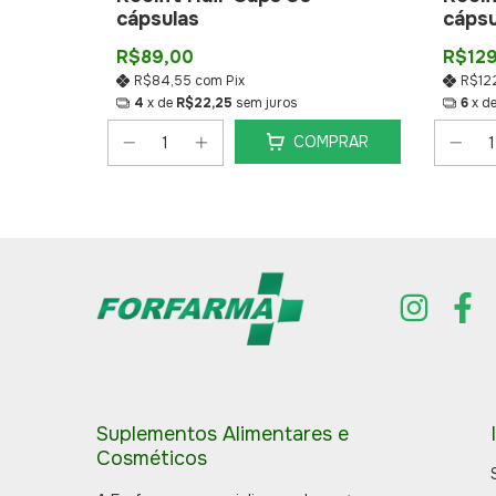
E
cápsulas
cápsu
R$89,00
R$12
R$84,55
com
Pix
R$12
4
x de
R$22,25
sem juros
6
x d
PRAR
COMPRAR
Suplementos Alimentares e
Cosméticos