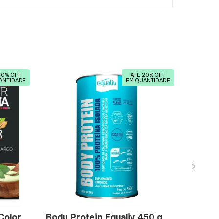
20% OFF
ATÉ 20% OFF
ANTIDADE
EM QUANTIDADE
Color
Body Protein Equaliv 450 g
Body P