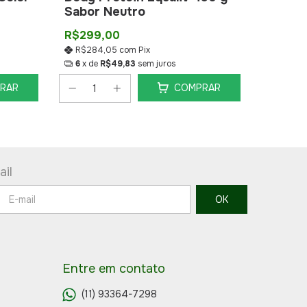
Sabor Neutro
Sabor
R$299,00
R$299
R$284,05
com
Pix
R$284
6
x de
R$49,83
sem juros
6
x de
RAR
COMPRAR
il
Entre em contato
(11) 93364-7298