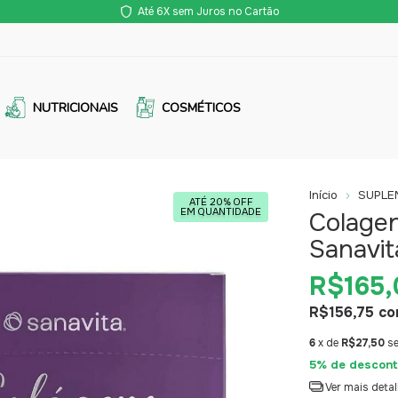
Até 6X sem Juros no Cartão
NUTRICIONAIS
COSMÉTICOS
Início
SUPLE
ATÉ 20% OFF
EM QUANTIDADE
Colagen
Sanavit
R$165,
R$156,75
co
6
x de
R$27,50
s
5% de descont
Ver mais deta