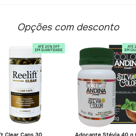
Opções com desconto
ATÉ 20% OFF
ATÉ 
EM QUANTIDADE
EM QU
ft Clear Caps 30
Adoçante Stévia 40 g 