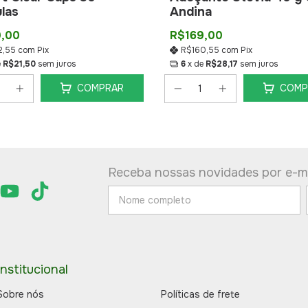
las
Andina
9,00
R$169,00
2,55
com
Pix
R$160,55
com
Pix
e
R$21,50
sem juros
6
x de
R$28,17
sem juros
COMPRAR
COMP
Receba nossas novidades por e-ma
Institucional
Sobre nós
Políticas de frete