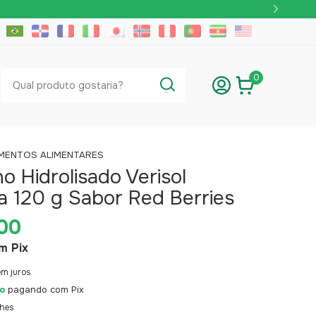
0
MENTOS ALIMENTARES
o Hidrolisado Verisol
a 120 g Sabor Red Berries
00
m
Pix
em juros
o
pagando com Pix
lhes