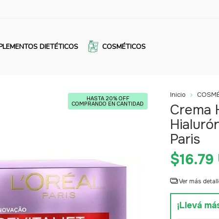
PLEMENTOS DIETÉTICOS
COSMÉTICOS
Inicio
COSMÉ
HASTA 20% OFF
COMPRANDO EN CANTIDAD
Crema H
Hialuró
Paris
$16.79
Ver más detall
¡Llevá má