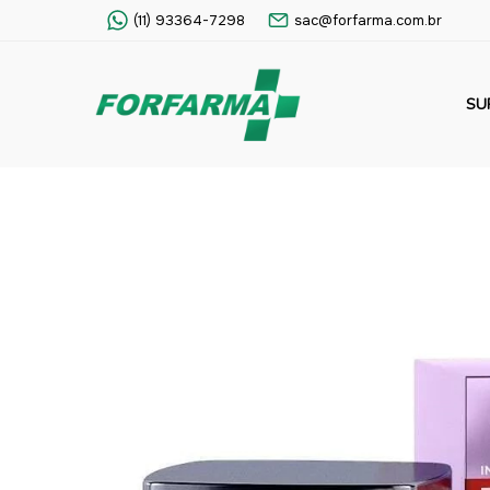
(11) 93364-7298
sac@forfarma.com.br
SU