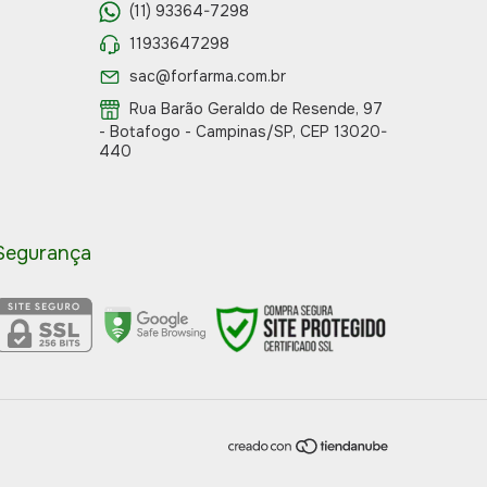
(11) 93364-7298
11933647298
sac@forfarma.com.br
Rua Barão Geraldo de Resende, 97
- Botafogo - Campinas/SP, CEP 13020-
440
Segurança