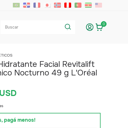
0
TICOS
idratante Facial Revitalift
nico Nocturno 49 g L'Oréal
 USD
es
s, pagá menos!