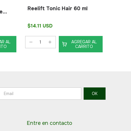
Reelift Tonic Hair 60 ml
New G
de
$14.11 USD
$14.11
AR AL
AGREGAR AL
ITO
CARRITO
Entre en contacto