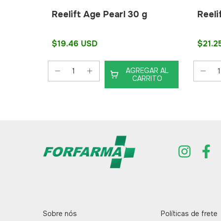
50 g
Reelift Age Pearl 30 g
Reeli
$19.46 USD
$21.2
GAR AL
AGREGAR AL
RITO
CARRITO
Sobre nós
Políticas de frete