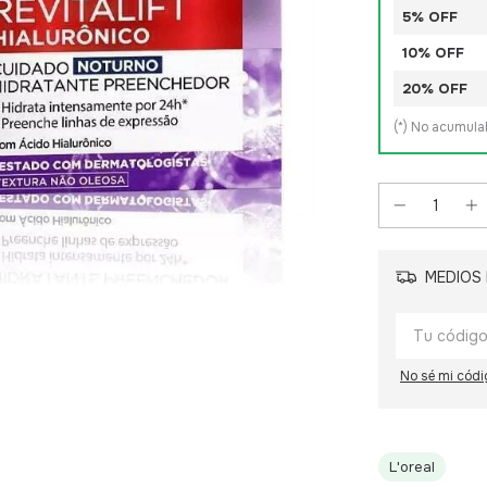
5% OFF
10% OFF
20% OFF
(*) No acumul
MEDIOS 
No sé mi códi
L'oreal